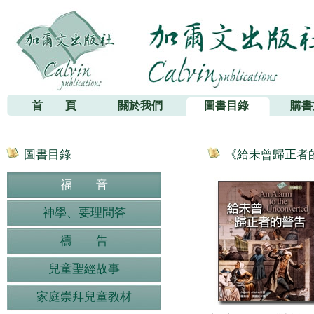
加爾文出版社
首 頁
關於我們
圖書目錄
購書
圖書目錄
《給未曾歸正者的警告》(
福 音
神學、要理問答
禱 告
兒童聖經故事
家庭崇拜兒童教材