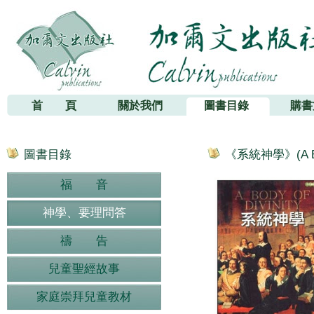
加爾文出版社
首 頁
關於我們
圖書目錄
購書
圖書目錄
《系統神學》(A Body
福 音
神學、要理問答
禱 告
兒童聖經故事
家庭崇拜兒童教材