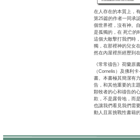
在人存在的本質上，
第25篇的作者一同承
個世界裡，沒有神。
是孤獨的，在 死亡的
這個大敵擊打我們時，
獨，在那裡神的兒女
然在內屋裡所經歷到在
《常常禱告》荷蘭原書名
（Cornelis）及佛
書。本書極其簡潔有
告，和其他重要的主題
顆牧者的心和禱告的
欺，不是露骨地，而
也讓我們看見我們需要
動人且富挑戰性書籍