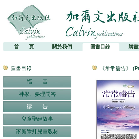
加爾文出版社
首 頁
關於我們
圖書目錄
購書
圖書目錄
《常常禱告》 (Pray
福 音
神學、要理問答
禱 告
兒童聖經故事
家庭崇拜兒童教材