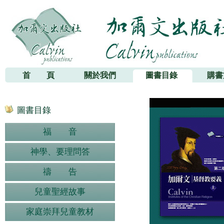
加爾文出版社
首 頁
關於我們
圖書目錄
購書
圖書目錄
福 音
神學、要理問答
禱 告
兒童聖經故事
家庭崇拜兒童教材