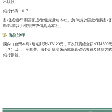
出版社
銀行代碼：017
劃撥或銀行電匯完成後煩請通知本社。急件請於匯款後將劃撥
匯款單以手機拍照或傳真給本社。
郵資說明
國內（台灣本島) 運送郵費NT$120元，單次訂購總金額NT$1500
（含）以上，免郵費。海外訂購請來函或傳真確認郵費及匯款方式
銀行帳號。