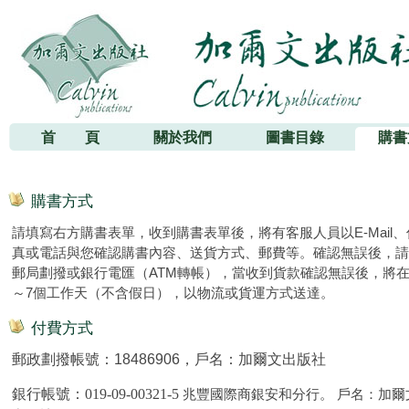
加爾文出版社
首 頁
關於我們
圖書目錄
購書
購書方式
請填寫右方購書表單，收到購書表單後，將有客服人員以E-Mail、
真或電話與您確認購書內容、送貨方式、郵費等。確認無誤後，請
郵局劃撥或銀行電匯（ATM轉帳），當收到貨款確認無誤後，將在
～7個工作天（不含假日），以物流或貨運方式送達。
付費方式
郵政劃撥帳號：18486906，戶名：加爾文出版社
銀行帳號：
019-09-00321-5
兆豐國際商銀安和分行。 戶名：加爾