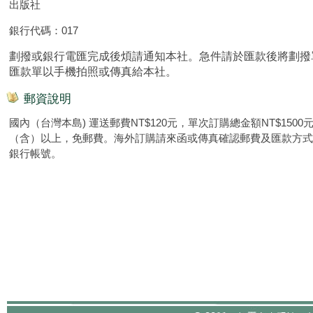
出版社
銀行代碼：017
劃撥或銀行電匯完成後煩請通知本社。急件請於匯款後將劃撥
匯款單以手機拍照或傳真給本社。
郵資說明
國內（台灣本島) 運送郵費NT$120元，單次訂購總金額NT$1500
（含）以上，免郵費。海外訂購請來函或傳真確認郵費及匯款方式
銀行帳號。