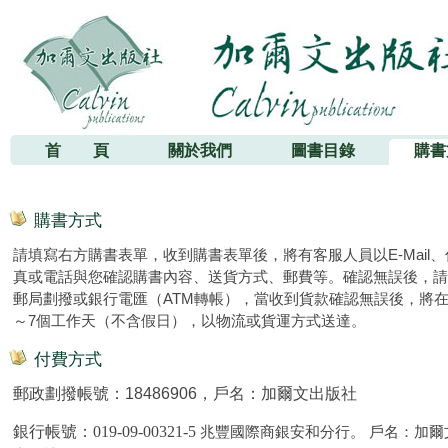
加爾文出版社
首 頁
關於我們
圖書目錄
購書
購書方式
請填寫右方購書表單，收到購書表單後，將有客服人員以E-Mail、
真或電話與您確認購書內容、送貨方式、郵費等。確認無誤後，請
郵局劃撥或銀行電匯（ATM轉帳），當收到貨款確認無誤後，將在
～7個工作天（不含假日），以物流或貨運方式送達。
付費方式
郵政劃撥帳號：18486906，戶名：加爾文出版社
銀行帳號：
019-09-00321-5
兆豐國際商銀安和分行。 戶名：加爾