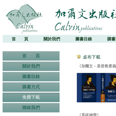
加爾文出版社
首 頁
關於我們
圖書目錄
購書
首 頁
桌布下載
關於我們
《加爾文－基督教要
圖書目錄
購書方式
免費下載
聯絡我們
《系統神學》