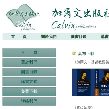
加爾文出版社
首 頁
關於我們
圖書目錄
購書
首 頁
桌布下載
關於我們
《加爾文－基督教要
圖書目錄
購書方式
免費下載
聯絡我們
《系統神學》