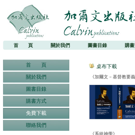
加爾文出版社
首 頁
關於我們
圖書目錄
購書
首 頁
桌布下載
關於我們
《加爾文－基督教要
圖書目錄
購書方式
免費下載
聯絡我們
《系統神學》