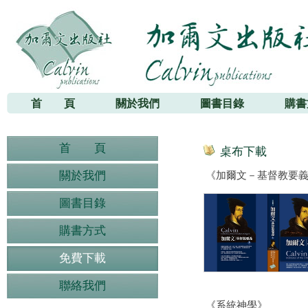
加爾文出版社
首 頁
關於我們
圖書目錄
購書
首 頁
桌布下載
關於我們
《加爾文－基督教要
圖書目錄
購書方式
免費下載
聯絡我們
《系統神學》