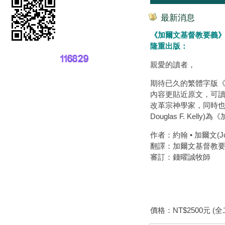
最新消息
《加爾文基督教要義》全新第二版
隆重出版：
親愛的讀者，
期待已久的繁體字版
內容更貼近原文，可
改革宗神學家，同時也是研
Douglas F. K
作者：約翰 • 加爾文(John
翻譯：加爾文基督教
審訂：錢曜誠牧師
價格：NT$2500