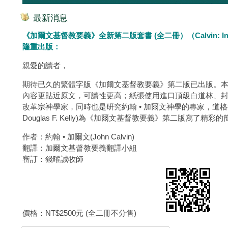
最新消息
《加爾文基督教要義》全新第二版套書 (全二冊）（Calvin: Institutes 
隆重出版：
親愛的讀者，
期待已久的繁體字版《加爾文基督教要義》第二版已出版。
內容更貼近原文，可讀性更高；紙張使用進口頂級白道林、
改革宗神學家，同時也是研究約翰 • 加爾文神學的專家，道格拉斯•凱利
Douglas F. Kelly)為《加爾文基督教要義》第二版寫了
作者：約翰 • 加爾文(John Calvin)
翻譯：加爾文基督教要義翻譯小組
審訂：錢曜誠牧師
價格：NT$2500元 (全二冊不分售)