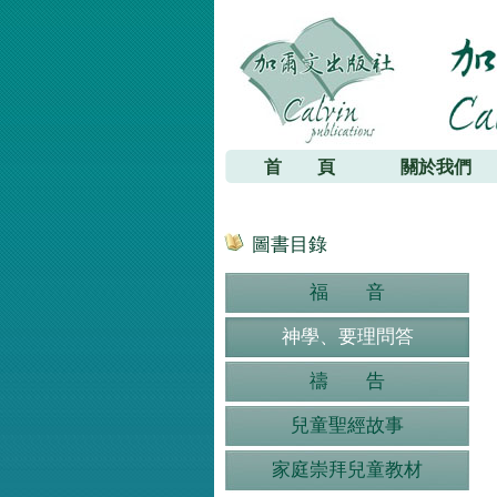
加爾文出版社
首 頁
關於我們
圖書目錄
福 音
神學、要理問答
禱 告
兒童聖經故事
家庭崇拜兒童教材