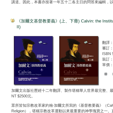
講道。因此，本書亦按著一年五十二各主日的問答來編輯，
《加爾文基督教要義》(上、下冊) Calvin: the Institutes of
II)
翻譯
審訂
ISBN 
裝訂
單價：
加爾文出版社歷經十二年翻譯、製作堪稱華人世界最完整、
NT $2500元。
眾所皆知宗教改革家約翰‧加爾文所寫的《基督教要義》（Calvin: Institu
Religion），堪稱宗教改革運動以來最重要的神學瑰寶之