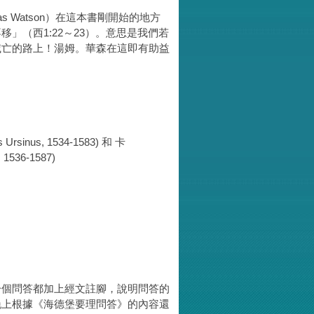
 Watson）在這本書剛開始的地方
」（西1:22～23）。意思是我們若
滅亡的路上！湯姆。華森在這即有助益
sinus, 1534-1583) 和 卡
1536-1587)
一個問答都加上經文註腳，說明問答的
晚上根據《海德堡要理問答》的內容還