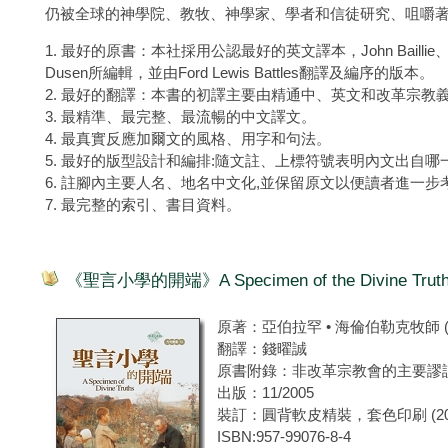
仍被全球的神學院、教牧、神學家、學者和信徒研究、咀嚼著
1. 最好的原書：本社採用公認最好的英文譯本，John Baillie、John T
Dusen所編輯，並由Ford Lewis Battles翻譯及編序的版本。
2. 最好的翻譯：本書的初譯主要由精通中、英文和改革宗教
3. 最精準、最完整、最流暢的中文譯文。
4. 最真實反應加爾文的風格、用字和句法。
5. 最好的版型設計和編排:隨文註、上標符號表明內文出自哪
6. 註腳內主要人名、地名中文化,並保留原文以便讀者進一步
7. 最完整的索引、書目資料。
《聖言小學的開端》A Specimen of the Divine Trut
原著：亞伯拉罕 • 海倫伯勒克牧師 (Rev. 
翻譯：錢曜誠
原書附錄：非改革宗教會的主要謬
出版：11/2005
裝訂：圓背軟皮精裝，套色印刷 (209 
ISBN:957-99076-8-4