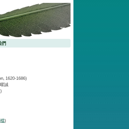
我們
 1620-1686)
錢曜誠
)
F檔
)