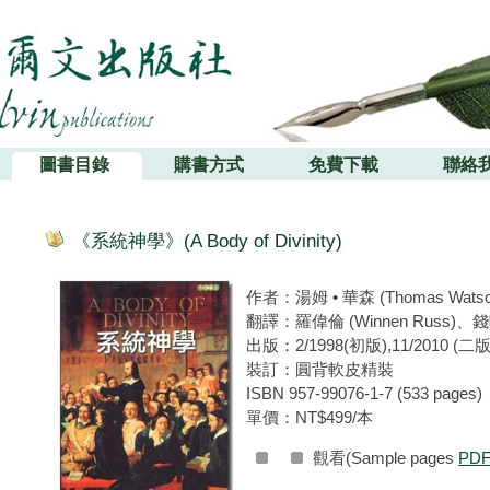
圖書目錄
購書方式
免費下載
聯絡
《系統神學》(A Body of Divinity)
作者：湯姆 • 華森 (Thomas Watson,
翻譯：羅偉倫 (Winnen Russ)、
出版：2/1998(初版),11/2010 (二版
裝訂：圓背軟皮精裝
ISBN 957-99076-1-7 (533 pages)
單價：NT$499/本
觀看(Sample pages
PD