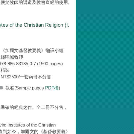
以便於牧師的講道及教會查經的使用。
 the Christian Religion (I,
：《加爾文基督教要義》翻譯小組
：錢曜誠牧師
978-986-83135-0-7 (1500 pages)
：精裝
NT$2500/一套兩冊不分售
觀看(Sample pages
PDF檔
)
最準確的經典之作。全二冊不分售，
tes of the Christian
一。直到如今，加爾文的《基督教要義》