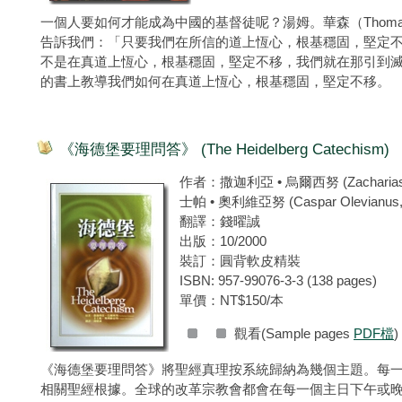
一個人要如何才能成為中國的基督徒呢？湯姆。華森（Thomas
告訴我們：「只要我們在所信的道上恆心，根基穩固，堅定不移
不是在真道上恆心，根基穩固，堅定不移，我們就在那引到
的書上教導我們如何在真道上恆心，根基穩固，堅定不移。
《海德堡要理問答》 (The Heidelberg Catechism)
作者：撒迦利亞 • 烏爾西努 (Zacharias Ur
士帕 • 奧利維亞努 (Caspar Olevianus, 
翻譯：錢曜誠
出版：10/2000
裝訂：圓背軟皮精裝
ISBN: 957-99076-3-3 (138 pages)
單價：NT$150/本
觀看(Sample pages
PDF檔
)
《海德堡要理問答》將聖經真理按系統歸納為幾個主題。每
相關聖經根據。全球的改革宗教會都會在每一個主日下午或