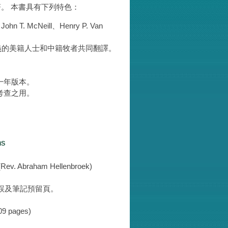
。 本書具有下列特色：
. McNeill、Henry P. Van
義的美籍人士和中籍牧者共同翻譯。
一年版本。
考查之用。
hs
Abraham Hellenbroek)
誤及筆記預留頁。
pages)