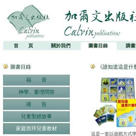
加爾文出版社
首 頁
關於我們
圖書目錄
購書
圖書目錄
《誰知道這是什麼嗎？
福 音
神學、要理問答
禱 告
兒童聖經故事
家庭崇拜兒童教材
這是一套以遊戲方式