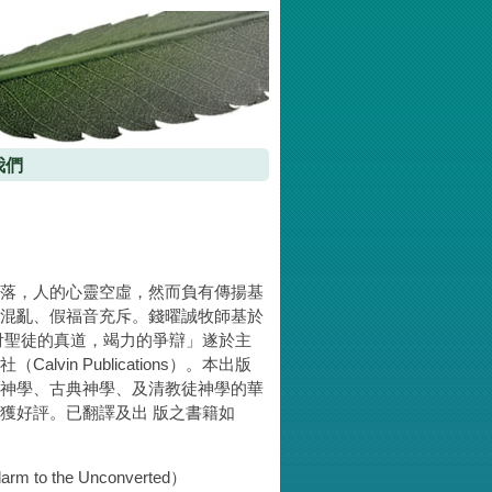
我們
落，人的心靈空虛，然而負有傳揚基
混亂、假福音充斥。錢曜誠牧師基於
付聖徒的真道，竭力的爭辯」遂於主
alvin Publications）。本出版
神學、古典神學、及清教徒神學的華
獲好評。已翻譯及出 版之書籍如
to the Unconverted）