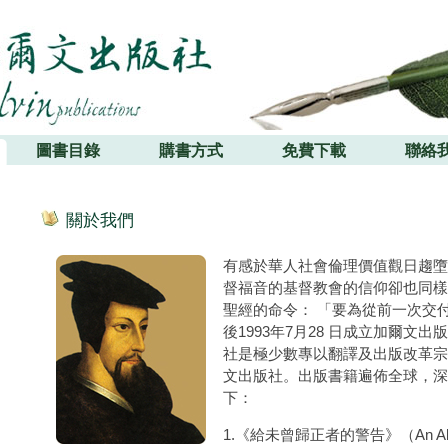
圖書目錄
購書方式
免費下載
聯絡
關於我們
有感於華人社會倫理價值觀日趨墮
督福音的基督教會的信仰卻也同樣
聖經的命令： 「要為從前一次交
後1993年7月28 日成立加爾文出版社（C
社是極少數專以翻譯及出版改革宗
文出版社。出版書籍遍佈全球，深
下：
1.《給未曾歸正者的警告》（An Alarm 