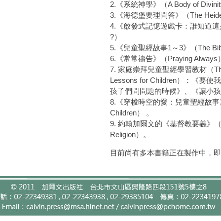
2.《系統神學》（A Body of Divini
3.《海德堡要理問答》（The Heidelb
4.《啟發式記憶遊戲卡：誰知道這是什
?）
5.《兒童聖經故事1～3》（The Bible His
6.《常常禱告》（Praying Always
7. 家庭崇拜兒童聖經學習教材（The Fami
Lessons for Children
孩子們問問題的時候》
《讓小孩
、
8.《穿梭時空的愛：兒童聖經故事》（Bible
Children） 。
9. 約翰加爾文的《基督教要義》（Calvin：I
Religion）。
目前尚有多本書籍正在製作中，即