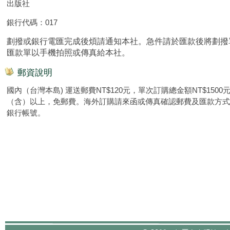
出版社
銀行代碼：017
劃撥或銀行電匯完成後煩請通知本社。急件請於匯款後將劃撥
匯款單以手機拍照或傳真給本社。
郵資說明
國內（台灣本島) 運送郵費NT$120元，單次訂購總金額NT$1500
（含）以上，免郵費。海外訂購請來函或傳真確認郵費及匯款方式
銀行帳號。