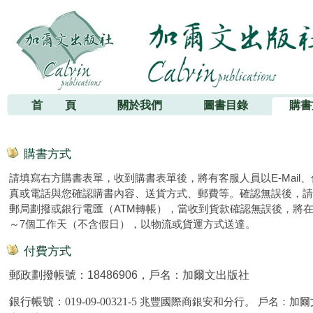
加爾文出版社
首 頁
關於我們
圖書目錄
購書
購書方式
請填寫右方購書表單，收到購書表單後，將有客服人員以E-Mail、
真或電話與您確認購書內容、送貨方式、郵費等。確認無誤後，請
郵局劃撥或銀行電匯（ATM轉帳），當收到貨款確認無誤後，將在
～7個工作天（不含假日），以物流或貨運方式送達。
付費方式
郵政劃撥帳號：18486906，戶名：加爾文出版社
銀行帳號：
019-09-00321-5
兆豐國際商銀安和分行。 戶名：加爾