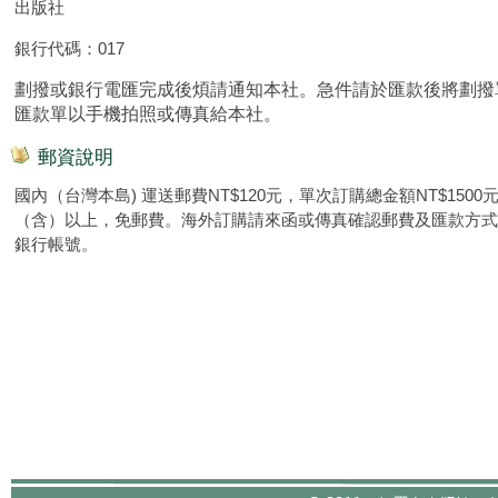
出版社
銀行代碼：017
劃撥或銀行電匯完成後煩請通知本社。急件請於匯款後將劃撥
匯款單以手機拍照或傳真給本社。
郵資說明
國內（台灣本島) 運送郵費NT$120元，單次訂購總金額NT$1500
（含）以上，免郵費。海外訂購請來函或傳真確認郵費及匯款方式
銀行帳號。