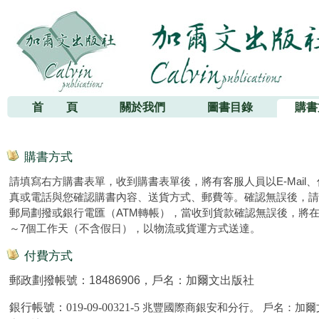
加爾文出版社
首 頁
關於我們
圖書目錄
購書
購書方式
請填寫右方購書表單，收到購書表單後，將有客服人員以E-Mail、
真或電話與您確認購書內容、送貨方式、郵費等。確認無誤後，請
郵局劃撥或銀行電匯（ATM轉帳），當收到貨款確認無誤後，將在
～7個工作天（不含假日），以物流或貨運方式送達。
付費方式
郵政劃撥帳號：18486906，戶名：加爾文出版社
銀行帳號：
019-09-00321-5
兆豐國際商銀安和分行。 戶名：加爾