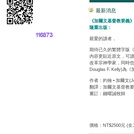
最新消息
《加爾文基督教要義》全新第二版
隆重出版：
親愛的讀者，
期待已久的繁體字版
內容更貼近原文，可
改革宗神學家，同時也是研
Douglas F. K
作者：約翰 • 加爾文(John
翻譯：加爾文基督教
審訂：錢曜誠牧師
價格：NT$2500